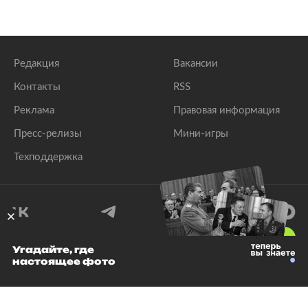
Редакция
Вакансии
Контакты
RSS
Реклама
Правовая информация
Пресс-релизы
Мини-игры
Техподдержка
18
+
Угадайте, где
настоящее фото
© 1999–2026 Все права защищены.
ООО «Лента.Ру»
Лента добра