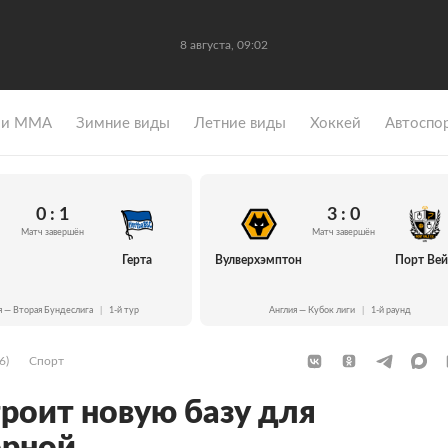
8 августа, 09:02
 и ММА
Зимние виды
Летние виды
Хоккей
Автоспо
0 : 1
3 : 0
Матч завершён
Матч завершён
Герта
Вулверхэмптон
Порт Ве
я — Вторая Бундеслига
|
1-й тур
Англия — Кубок лиги
|
1-й раунд
6)
Спорт
роит новую базу для