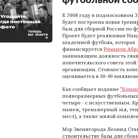
футбольной сб
К 2008 году в подмосковном 
Угадайте,
будет построена новая трени
где настоящее
фото
база для сборной России по ф
Проект будет реализован На
академией футбола, которая
финансируется
Романом Абр
занимающим должность гла
попечительского совета этой
организации. Стоимость ком
оценивается в 30-40 миллион
Как сообщает издание
"Комме
полноразмерных футбольных
четыре - с искусственным. К
манеж, тренажерный зал, тен
мест), а также жилой комплек
Мэр Звенигорода Леонид Став
строительству базы для сбор