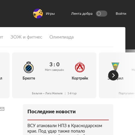
Игры
Лента добра
Войти
рт
ЗОЖ и фитнес
Олимпиада
3 : 0
Матч завершён
Ма
йл
Брюгге
Кортрейк
Эшторил
Бельгия — Лига Жюпиле
|
1-й тур
Португалия 
Последние новости
ВСУ атаковали НПЗ в Краснодарском
крае. Под удар также попало