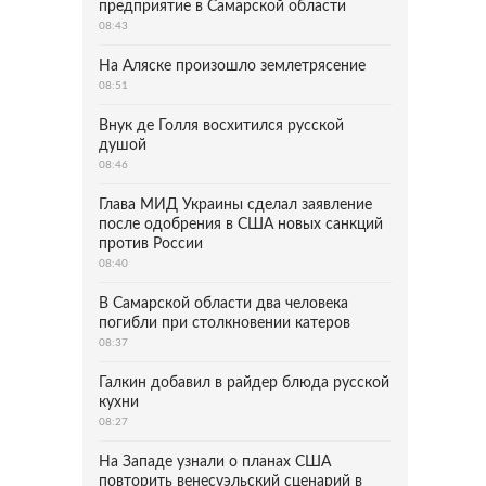
предприятие в Самарской области
08:43
На Аляске произошло землетрясение
08:51
Внук де Голля восхитился русской
душой
08:46
Глава МИД Украины сделал заявление
после одобрения в США новых санкций
против России
08:40
В Самарской области два человека
погибли при столкновении катеров
08:37
Галкин добавил в райдер блюда русской
кухни
08:27
На Западе узнали о планах США
повторить венесуэльский сценарий в