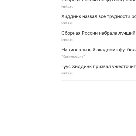
lenta.ru
Хиддинк назвал все трудности р
lenta.ru
Сборная России набрала лучший
lenta.ru
Национальный академик футбол
"Коммерсант"
Гуус Хиддинк призвал ужесточит
lenta.ru