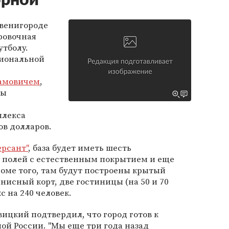
орной
Звенигороде
ровочная
утболу.
циональной
амовичем
,
вы
плекса
ов долларов.
рсант"
, база будет иметь шесть
 полей с естественным покрытием и еще
роме того, там будут построены крытый
нисный корт, две гостиницы (на 50 и 70
с на 240 человек.
ицкий подтвердил, что город готов к
ной России. "Мы еще три года назад