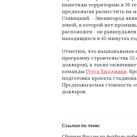
наметили территорию в 30 ге
предполагая разместить на н
Ставицкий. - Звенигород явл
зоной, в которой нет промыш
расположен - он равноудален
находящихся в 45 минутах ез
Отметим, что национальная 
программу строительства 55 
долларов), а также оплачива
команды
Гууса Хиддинка
. Кр
подготовка проекта стадиона
Предполагаемая стоимость эт
долларов.
Ссылки по теме
Сборная России по футболу поб