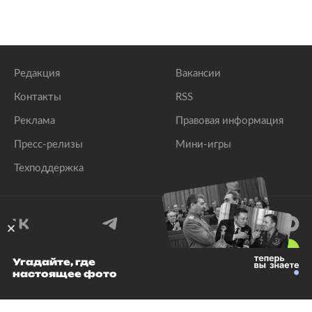
Редакция
Вакансии
Контакты
RSS
Реклама
Правовая информация
Пресс-релизы
Мини-игры
Техподдержка
18
+
Угадайте, где
настоящее фото
© 1999–2026 Все права защищены.
ООО «Лента.Ру»