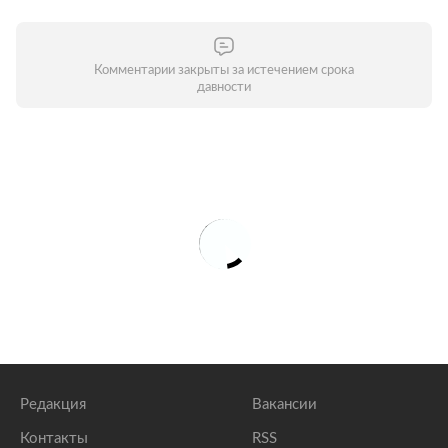
Комментарии закрыты за истечением срока
давности
Редакция
Вакансии
Контакты
RSS