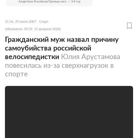
Альфа-Банк Российская Премьер-лига
|
3-й тур
21:56, 29 июня 2007
Спорт
(обновлено: 00:59, 15 февраля 2026)
Гражданский муж назвал причину
самоубийства российской
велосипедистки
Юлия Арустамова
повесилась из-за сверхнагрузок в
спорте