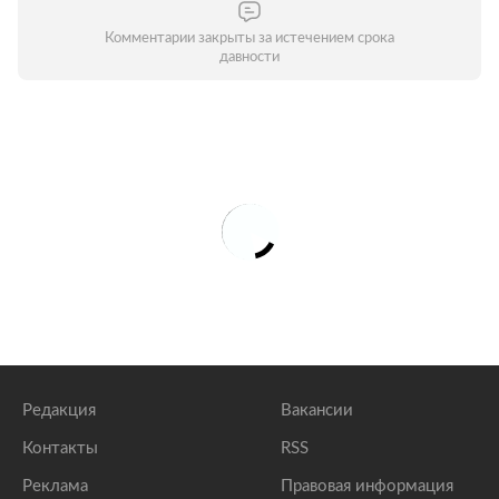
Комментарии закрыты за истечением срока
давности
Редакция
Вакансии
Контакты
RSS
Реклама
Правовая информация