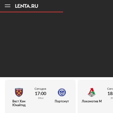
11
A
Сегодня
Сег
17:00
18
(Мск)
(М
Вест Хэм
Портсмут
Локомотив М
Юнайтед