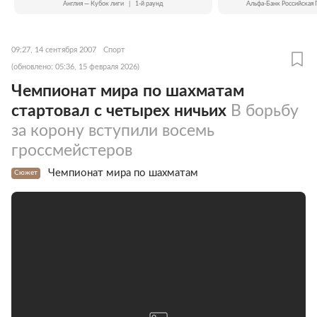
Англия — Кубок лиги
|
1-й раунд
Альфа-Банк Российская 
09:27, 14 сентября 2007
Спорт
(обновлено: 05:36, 15 февраля 2026)
Чемпионат мира по шахматам
стартовал с четырех ничьих
В борьбу
за корону вступили восемь
гроссмейстеров
Чемпионат мира по шахматам
Сюжет