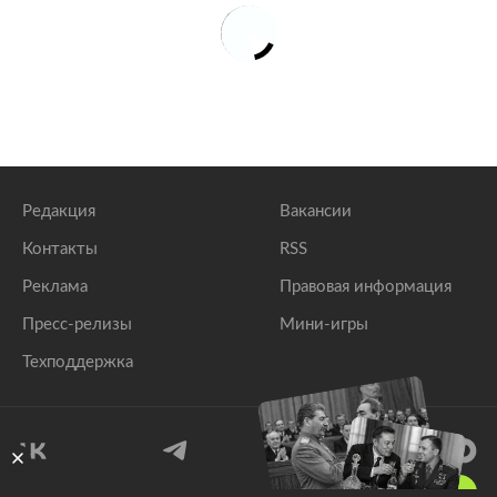
Редакция
Вакансии
Контакты
RSS
Реклама
Правовая информация
Пресс-релизы
Мини-игры
Техподдержка