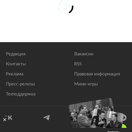
Редакция
Вакансии
Контакты
RSS
Реклама
Правовая информация
Пресс-релизы
Мини-игры
Техподдержка
18
+