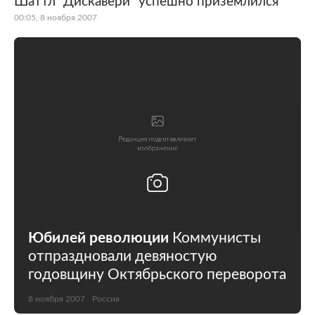
Шаттл "Дискавери" успешно приземлился
00:05, 8 ноября 2007
Мир
Бывший СССР
Экономика
Силовые структуры
Наука и техника
Спорт
Культура
Интернет и СМИ
Ценности
Путешествия
Из жизни
Среда обитания
Забота о себе
Авто
Юбилей революции
Коммунисты
отпраздновали девяностую
годовщину Октябрьского переворота
8 ноября 2007
Россия