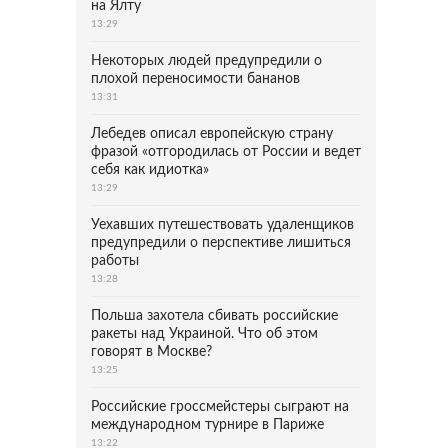
на Ялту
13:29
Некоторых людей предупредили о
плохой переносимости бананов
13:31
Лебедев описал европейскую страну
фразой «отгородилась от России и ведет
себя как идиотка»
13:29
Уехавших путешествовать удаленщиков
предупредили о перспективе лишиться
работы
13:28
Польша захотела сбивать российские
ракеты над Украиной. Что об этом
говорят в Москве?
13:25
Российские гроссмейстеры сыграют на
международном турнире в Париже
13:22