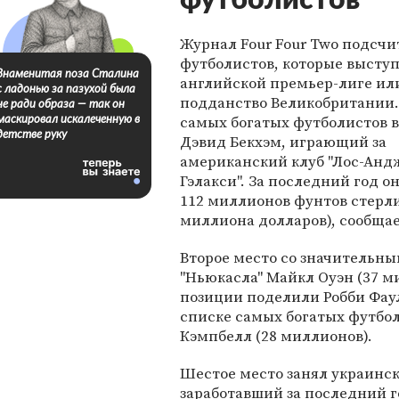
футболистов
Журнал Four Four Two подсчи
футболистов, которые высту
Знаменитая поза Сталина
английской премьер-лиге ил
с ладонью за пазухой была
подданство Великобритании.
не ради образа — так он
самых богатых футболистов в
маскировал искалеченную в
детстве руку
Дэвид Бекхэм, играющий за
американский клуб "Лос-Анд
Гэлакси". За последний год о
112 миллионов фунтов стерли
миллиона долларов), сообщае
Второе место со значительны
"Ньюкасла" Майкл Оуэн (37 м
позиции поделили Робби Фаул
списке самых богатых футбол
Кэмпбелл (28 миллионов).
Шестое место занял украинс
заработавший за последний г