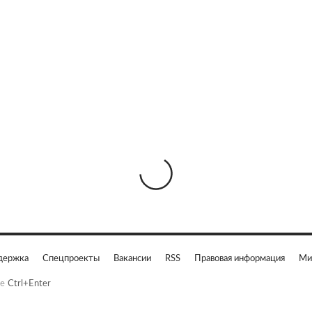
держка
Спецпроекты
Вакансии
RSS
Правовая информация
Ми
е
Ctrl+Enter