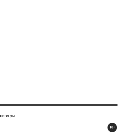
ни-игры
18+