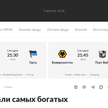
7 августа, 13:36
 и ММА
Зимние виды
Летние виды
Хоккей
Автоспо
Сегодня
Сегодня
21:30
21:45
(Мск)
(Мск)
Герта
Вулверхэмптон
Порт Ве
я — Вторая Бундеслига
|
1-й тур
Англия — Кубок лиги
|
1-й раунд
Спорт
али самых богатых