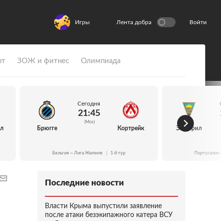
Игры
Лента добра
Войти
рт
ЗОЖ и фитнес
Олимпиада
Сегодня
21:45
(Мск)
йл
Брюгге
Кортрейк
Эшторил
Бельгия — Лига Жюпиле
|
1-й тур
Португалия 
Последние новости
Власти Крыма выпустили заявление
после атаки безэкипажного катера ВСУ