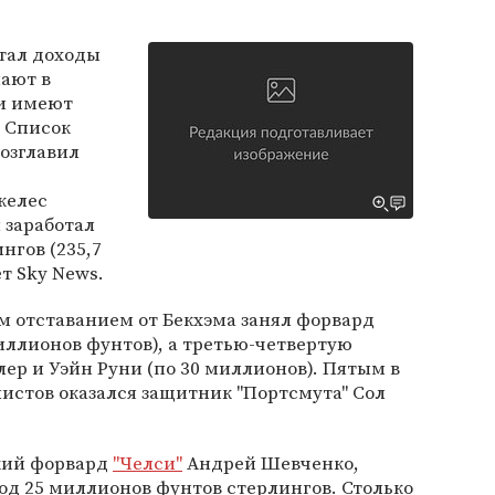
тал доходы
пают в
и имеют
 Список
озглавил
желес
н заработал
нгов (235,7
т Sky News.
м отставанием от Бекхэма занял форвард
иллионов фунтов), а третью-четвертую
ер и Уэйн Руни (по 30 миллионов). Пятым в
истов оказался защитник "Портсмута" Сол
кий форвард
"Челси"
Андрей Шевченко,
од 25 миллионов фунтов стерлингов. Столько