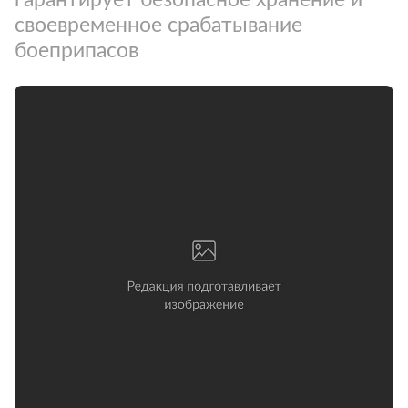
своевременное срабатывание
боеприпасов