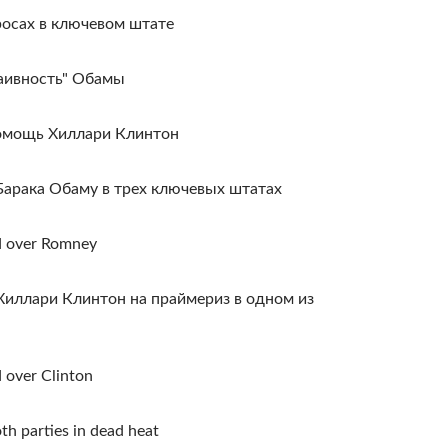
росах в ключевом штате
наивность" Обамы
помощь Хиллари Клинтон
арака Обаму в трех ключевых штатах
d over Romney
иллари Клинтон на праймериз в одном из
 over Clinton
th parties in dead heat