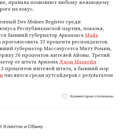
тие, правила позволяют любому желающему
оге на кокус.
нный Des Moines Register среди
окуса Республиканской партии, показал,
тся бывший губернатор Арканзаса
Майк
вы проголосовать 32 процента респондентов.
вший губернатор Массачусетса Митт Ромни,
ержку 26 процентов жителей Айовы. Третий
натор от штата Аризона
Джон Маккейн
-
13 процентов жителей штата, а бывший мэр
и
числится среди аутсайдеров с результатом
Комментарии отключены
ет Клинтон и Обаму