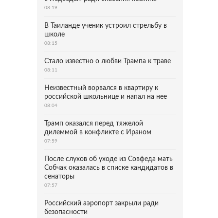
08:19
В Таиланде ученик устроил стрельбу в
школе
08:15
Стало известно о любви Трампа к траве
08:11
Неизвестный ворвался в квартиру к
российской школьнице и напал на нее
08:04
Трамп оказался перед тяжелой
дилеммой в конфликте с Ираном
07:59
После слухов об уходе из Совфеда мать
Собчак оказалась в списке кандидатов в
сенаторы
07:57
Российский аэропорт закрыли ради
безопасности