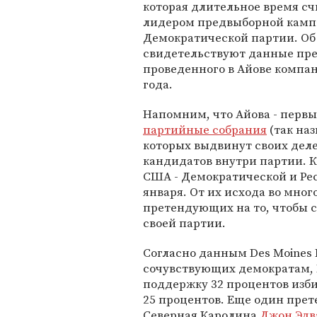
которая длительное время сч
лидером предвыборной камп
Демократической партии. Об
свидетельствуют данные пре
проведенного в Айове компани
года.
Напомним, что Айова - первы
партийные собрания
(так наз
которых выдвинут своих деле
кандидатов внутри партии. 
США - Демократической и Рес
января. От их исхода во мно
претендующих на то, чтобы 
своей партии.
Согласно данным Des Moines 
сочувствующих демократам, 
поддержку 32 процентов изби
25 процентов. Еще один прет
Северная Каролина
Джон Эдв