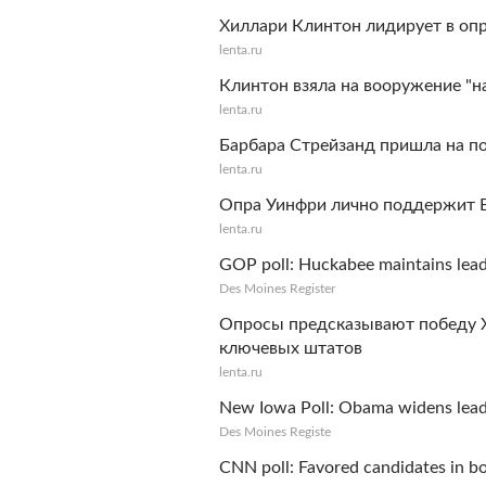
Хиллари Клинтон лидирует в оп
lenta.ru
Клинтон взяла на вооружение "
lenta.ru
Барбара Стрейзанд пришла на 
lenta.ru
Опра Уинфри лично поддержит Б
lenta.ru
GOP poll: Huckabee maintains lea
Des Moines Register
Опросы предсказывают победу Х
ключевых штатов
lenta.ru
New Iowa Poll: Obama widens lead
Des Moines Registe
CNN poll: Favored candidates in bo