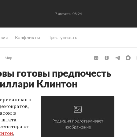
7 августа, 08:24
вия
Конфликты
Преступность
Мир
вы готовы предпочесть
Хиллари Клинтон
ериканского
демократов,
атом в
 штата
 сенатора от
интон
,