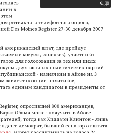
италась
ании в
 этом
дварительного телефонного опроса,
ей Des Moines Register 27-30 декабря 2007
й американский штат, где пройдут
ываемые кокусы, caucuses), участники
гатов для голосования за тех или иных
Кокусы двух главных политических партий
публиканской - назначены в Айове на 3
гом зависят позиции политиков,
стать единым кандидатом в президенты от
Register, опросившей 800 американцев,
Барак Обама может получить в Айове
рателей, тогда как Хиллари Клинтон - лишь
ендент-демократ, бывший сенатор от штата
ардс
, может рассчитывать на голоса 24