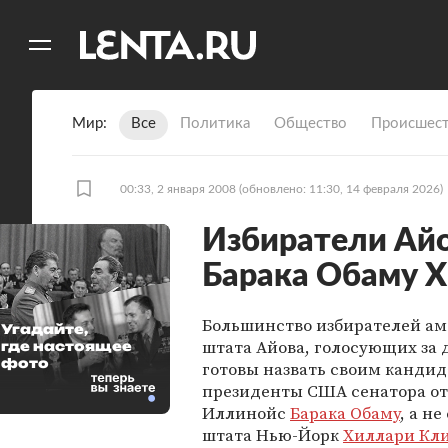
11
A
Мир
Все
Политика
Общество
Происшест
00:33, 2 января 2008
(обновлено: 11:30, 14 февраля 2026)
Избиратели Айо
Барака Обаму 
Большинство избирателей ам
Угадайте,
штата Айова, голосующих за 
где настоящее
фото
готовы назвать своим кандид
президенты США сенатора от
Иллинойс
Барака Обаму
, а не
штата Нью-Йорк
Хиллари Кл