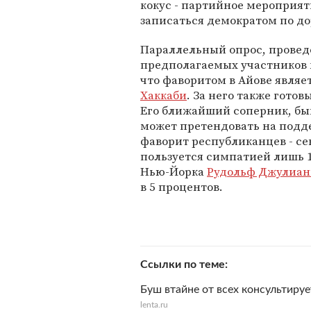
кокус - партийное мероприя
записаться демократом по дор
Параллельный опрос, проведе
предполагаемых участников к
что фаворитом в Айове являе
Хаккаби
. За него также гото
Его ближайший соперник, бы
может претендовать на подд
фаворит республиканцев - се
пользуется симпатией лишь 
Нью-Йорка
Рудольф Джулиан
в 5 процентов.
Ссылки по теме
Буш втайне от всех консультиру
lenta.ru