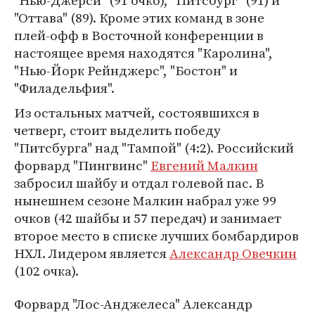
"Нью-Джерси" (91 очко), "Питсбург" (91) и
"Оттава" (89). Кроме этих команд в зоне
плей-офф в Восточной конференции в
настоящее время находятся "Каролина",
"Нью-Йорк Рейнджерс", "Бостон" и
"Филадельфия".
Из остальных матчей, состоявшихся в
четверг, стоит выделить победу
"Питсбурга" над "Тампой" (4:2). Российский
форвард "Пингвинс"
Евгений Малкин
забросил шайбу и отдал голевой пас. В
нынешнем сезоне Малкин набрал уже 99
очков (42 шайбы и 57 передач) и занимает
второе место в списке лучших бомбардиров
НХЛ. Лидером является
Александр Овечкин
(102 очка).
Форвард "Лос-Анджелеса" Александр