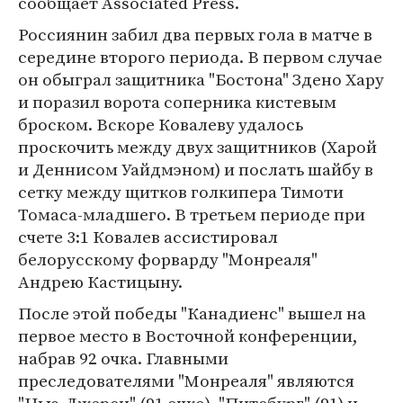
сообщает Associated Press.
Россиянин забил два первых гола в матче в
середине второго периода. В первом случае
он обыграл защитника "Бостона" Здено Хару
и поразил ворота соперника кистевым
броском. Вскоре Ковалеву удалось
проскочить между двух защитников (Харой
и Деннисом Уайдмэном) и послать шайбу в
сетку между щитков голкипера Тимоти
Томаса-младшего. В третьем периоде при
счете 3:1 Ковалев ассистировал
белорусскому форварду "Монреаля"
Андрею Кастицыну.
После этой победы "Канадиенс" вышел на
первое место в Восточной конференции,
набрав 92 очка. Главными
преследователями "Монреаля" являются