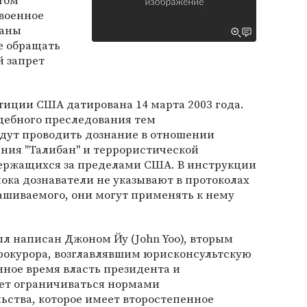
этом
 военное
раны
не обращать
 запрет
иции США датирована 14 марта 2003 года.
дебного преследования тем
дут проводить дознание в отношении
ния "Талибан" и террористической
одержащихся за пределами США. В инструкции
 пока дознаватели не указывают в протоколах
ашиваемого, они могут применять к нему
ыл написан Джоном Йу (John Yoo), вторым
окурора, возглавлявшим юрисконсультскую
енное время власть президента и
ет ограничиваться нормами
ьства, которое имеет второстепенное