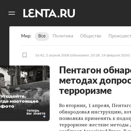
11
A
Мир
Все
Политика
Общество
Происшест
16:42, 2 апреля 2008
(обновлено: 20:28, 14 февраля 2026)
Пентагон обнар
методах допрос
терроризме
Угадайте,
где настоящее
Во вторник, 1 апреля, Пентаг
фото
обнародовал инструкцию, ко
позволяла применять к подо
терроризме жесткие методы 