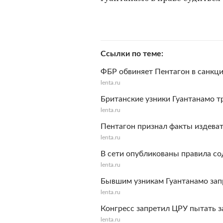
Ссылки по теме
ФБР обвиняет Пентагон в санкц
lenta.ru
Британские узники Гуантанамо т
lenta.ru
Пентагон признал факты издева
lenta.ru
В сети опубликованы правила с
lenta.ru
Бывшим узникам Гуантанамо зап
lenta.ru
Конгресс запретил ЦРУ пытать 
lenta.ru