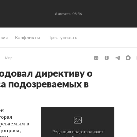
6 августа, 08:56
вия
Конфликты
Преступность
Мир
одовал директиву о
а подозреваемых в
он
торая
зреваемым в
допроса,