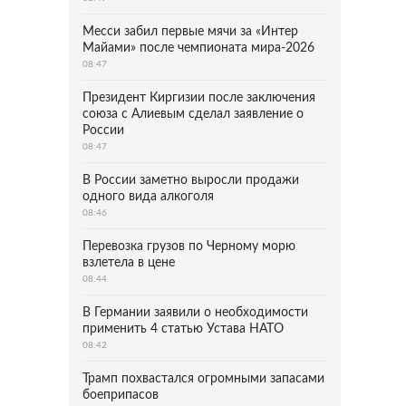
Месси забил первые мячи за «Интер
Майами» после чемпионата мира-2026
08:47
Президент Киргизии после заключения
союза с Алиевым сделал заявление о
России
08:47
В России заметно выросли продажи
одного вида алкоголя
08:46
Перевозка грузов по Черному морю
взлетела в цене
08:44
В Германии заявили о необходимости
применить 4 статью Устава НАТО
08:42
Трамп похвастался огромными запасами
боеприпасов