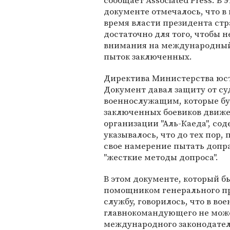
сообщает Associated Press. В 
документе отмечалось, что в
время власти президента ст
достаточно для того, чтобы 
внимания на международный
пыток заключенных.
Директива Министерства юст
Документ давал защиту от су
военнослужащим, которые бу
заключенных боевиков движе
организации "Аль-Каеда", с
указывалось, что до тех пор,
свое намерение пытать допр
"жесткие методы допроса".
В этом документе, который б
помощником генерального пр
службу, говорилось, что в во
главнокомандующего не мож
международного законодател