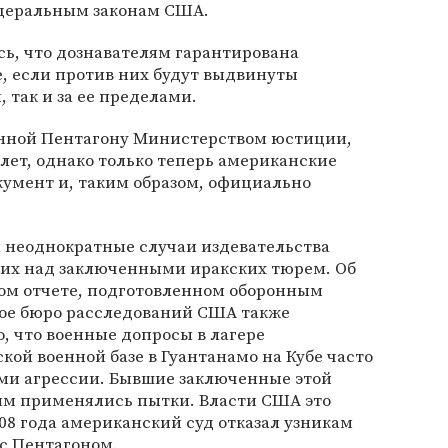
едеральным законам США.
сь, что дознавателям гарантирована
, если против них будут выдвинуты
 так и за ее пределами.
енной Пентагону Министерством юстиции,
 лет, однако только теперь американские
кумент и, таким образом, официально
л неоднократные случаи издевательства
их над заключенными иракских тюрем. Об
ном отчете, подготовленном оборонным
ое бюро расследований США также
о, что военные допросы в лагере
ой военной базе в Гуантанамо на Кубе часто
ми агрессии. Бывшие заключенные этой
им применялись пытки. Власти США это
008 года американский суд отказал узникам
 с Пентагоном.