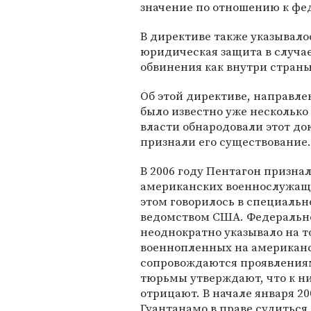
значение по отношению к ф
В директиве также указывало
юридическая защита в случае
обвинения как внутри страны,
Об этой директиве, направл
было известно уже несколько
власти обнародовали этот до
признали его существование.
В 2006 году Пентагон призна
американских военнослужащ
этом говорилось в специаль
ведомством США. Федеральн
неоднократно указывало на т
военнопленных на американск
сопровождаются проявления
тюрьмы утверждают, что к н
отрицают. В начале января 2
Гуантанамо в праве судиться