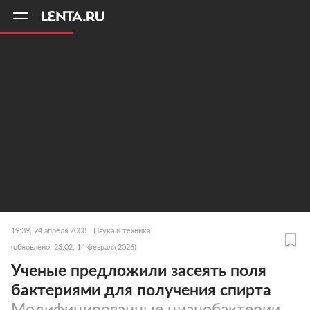
11
A
19:39, 24 апреля 2008
Наука и техника
(обновлено: 23:02, 14 февраля 2026)
Ученые предложили засеять поля
бактериями для получения спирта
Модифицированные цианобактерии