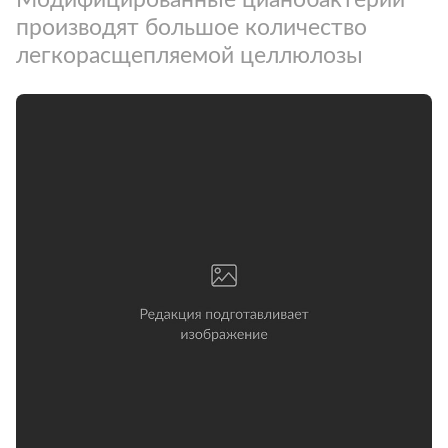
производят большое количество
легкорасщепляемой целлюлозы