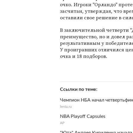
очко. Игроки "Орландо" проте
засчитан, утверждая, что вре
оставили свое решение в сил
В заключительной четверти "
преимущество, но и довел ра
результативным у победителе
У проигравших отличился цен
очка и 18 подборов.
Ссылки по теме
Чемпион НБА начал четвертьфин
lenta.ru
NBA Playoff Capsules
АР
"Юта" Андрея Кириленко начала