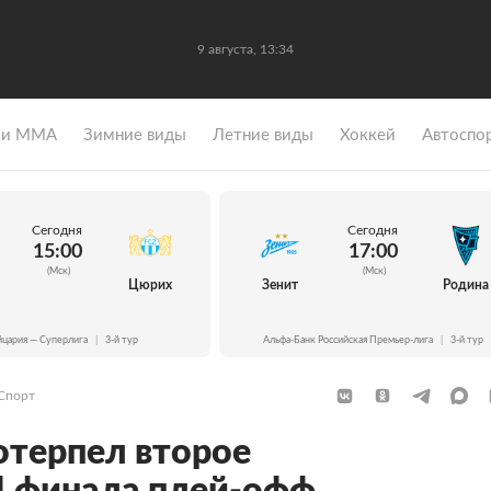
9 августа, 13:34
 и ММА
Зимние виды
Летние виды
Хоккей
Автоспо
Сегодня
Сегодня
15:00
17:00
(Мск)
(Мск)
Цюрих
Зенит
Родина
цария — Суперлига
|
3-й тур
Альфа-Банк Российская Премьер-лига
|
3-й тур
Спорт
отерпел второе