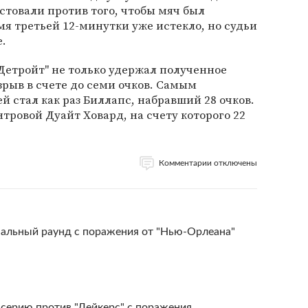
стовали против того, чтобы мяч был
мя третьей 12-минутки уже истекло, но судьи
е.
Детройт" не только удержал полученное
зрыв в счете до семи очков. Самым
й стал как раз Биллапс, набравший 28 очков.
тровой Дуайт Ховард, на счету которого 22
Комментарии отключены
альный раунд с поражения от "Нью-Орлеана"
 серию против "Лейкерс" с поражения