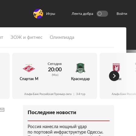
Игры
Лента добра
Войти
рт
ЗОЖ и фитнес
Олимпиада
Сегодня
20:00
(Мск)
Спартак М
Краснодар
Рубин
Альфа-Банк Российская Премьер-лига
|
3-й тур
Альфа-Банк Россий
Последние новости
Россия нанесла мощный удар
по портовой инфраструктуре Одессы.