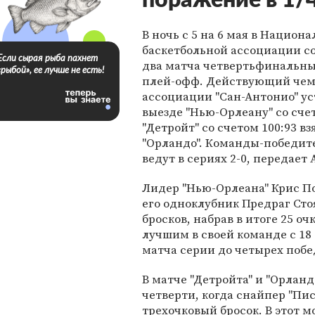
поражение в 1/
В ночь с 5 на 6 мая в Национ
баскетбольной ассоциации с
Если сырая рыба пахнет
два матча четвертьфинальны
«рыбой», ее лучше не есть!
плей-офф. Действующий че
ассоциации "Сан-Антонио" ус
выезде "Нью-Орлеану" со счет
"Детройт" со счетом 100:93 вз
"Орландо". Команды-победи
ведут в сериях 2-0, передает 
Лидер "Нью-Орлеана" Крис Пол
его одноклубник Предраг Сто
бросков, набрав в итоге 25 о
лучшим в своей команде с 18
матча серии до четырех поб
В матче "Детройта" и "Орлан
четверти, когда снайпер "Пи
трехочковый бросок. В этот м