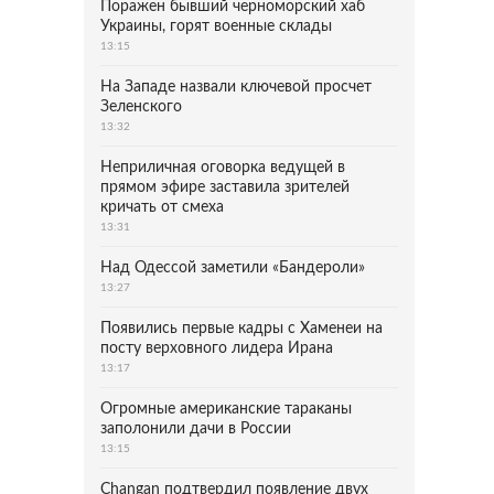
Поражен бывший черноморский хаб
Украины, горят военные склады
13:15
На Западе назвали ключевой просчет
Зеленского
13:32
Неприличная оговорка ведущей в
прямом эфире заставила зрителей
кричать от смеха
13:31
Над Одессой заметили «Бандероли»
13:27
Появились первые кадры с Хаменеи на
посту верховного лидера Ирана
13:17
Огромные американские тараканы
заполонили дачи в России
13:15
Changan подтвердил появление двух