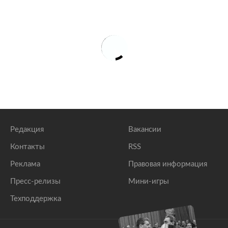
Редакция
Вакансии
Контакты
RSS
Реклама
Правовая информация
Пресс-релизы
Мини-игры
Техподдержка