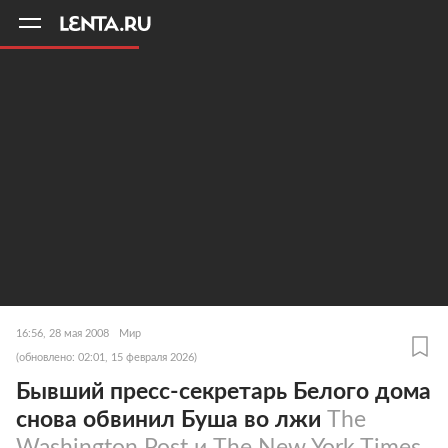
11
A
16:56, 28 мая 2008
Мир
(обновлено: 02:01, 15 февраля 2026)
Бывший пресс-секретарь Белого дома
снова обвинил Буша во лжи
The
Washington Post и The New York Times