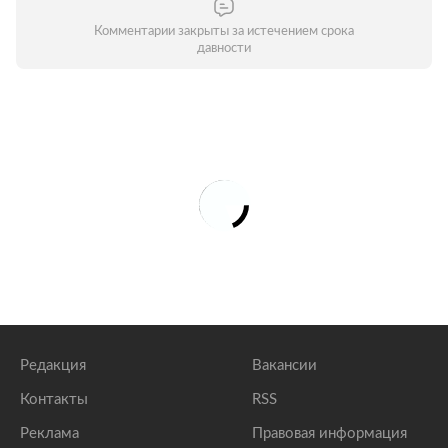
Комментарии закрыты за истечением срока
давности
Редакция
Вакансии
Контакты
RSS
Реклама
Правовая информация