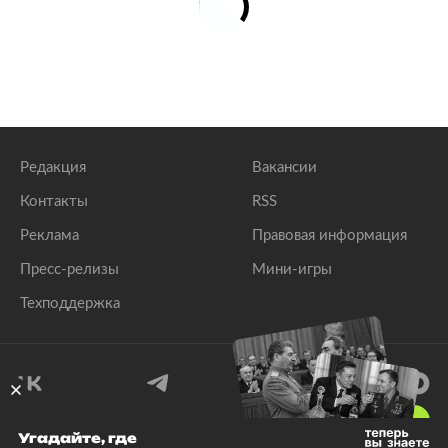
Редакция
Вакансии
Контакты
RSS
Реклама
Правовая информация
Пресс-релизы
Мини-игры
Техподдержка
18
+
Угадайте, где