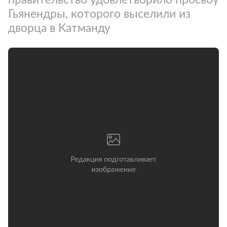
Гьянендры, которого выселили из
дворца в Катманду