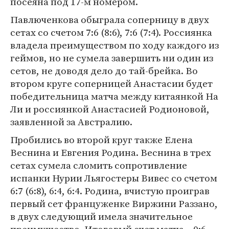
посеяна под 17-м номером.
Павлюченкова обыграла соперницу в двух
сетах со счетом 7:6 (8:6), 7:6 (7:4). Россиянка
владела преимуществом по ходу каждого из
геймов, но не сумела завершить ни один из
сетов, не доводя дело до тай-брейка. Во
втором круге соперницей Анастасии будет
победительница матча между китаянкой На
Ли и россиянкой Анастасией Родионовой,
заявленной за Австралию.
Пробились во второй круг также Елена
Веснина и Евгения Родина. Веснина в трех
сетах сумела сломить сопротивление
испанки Нурии Льягостеры Вивес со счетом
6:7 (6:8), 6:4, 6:4. Родина, вчистую проиграв
первый сет француженке Виржини Раззано,
в двух следующий имела значительное