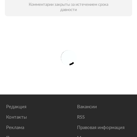
Комментарии закрыты за истечением срока
давности
Редакция
Вакансии
Контакты
RSS
Реклама
Правовая информация