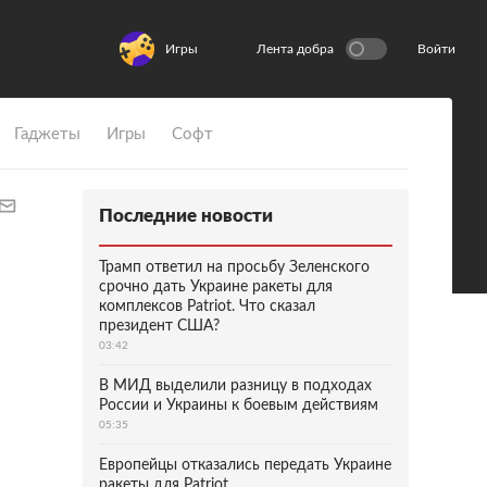
Игры
Лента добра
Войти
Гаджеты
Игры
Софт
Последние новости
Трамп ответил на просьбу Зеленского
срочно дать Украине ракеты для
комплексов Patriot. Что сказал
президент США?
03:42
В МИД выделили разницу в подходах
России и Украины к боевым действиям
05:35
Европейцы отказались передать Украине
ракеты для Patriot