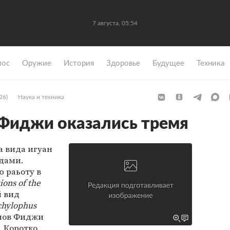
7 августа, 05:54
мос
Оружие
История
Здоровье
Будущее
Техника
26)
Наука и техника
 Фиджи оказались тремя
а вида игуан
дами.
 раьоту в
ions of the
й вид
chylophus
енов Фиджи
. Коротко