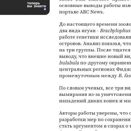
основные выводы работы из
портале ABC News.
До настоящего времени зооло
два вида игуан -
Brachylophus 
работе генетики исследовал
островов. Анализ показал, ч
на три группы. После тщате
выводу, что внешне новый ви
bulabula
по-другому окрашены 
центральных регионах Фиджи,
промежуточным между
B. fas
По словам ученых, все три в
вымирания из-за уничтожени
нападений диких кошек и ма
Авторы работы уверены, что 
разработки мер по сохранени
стать аргументом в спорах о