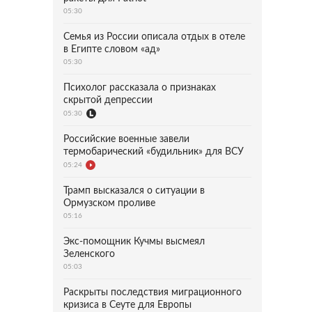
05:30
Семья из России описала отдых в отеле
в Египте словом «ад»
05:30
Психолог рассказала о признаках
скрытой депрессии
05:30
Российские военные завели
термобарический «будильник» для ВСУ
05:24
Трамп высказался о ситуации в
Ормузском проливе
05:16
Экс-помощник Кучмы высмеял
Зеленского
05:03
Раскрыты последствия миграционного
кризиса в Сеуте для Европы