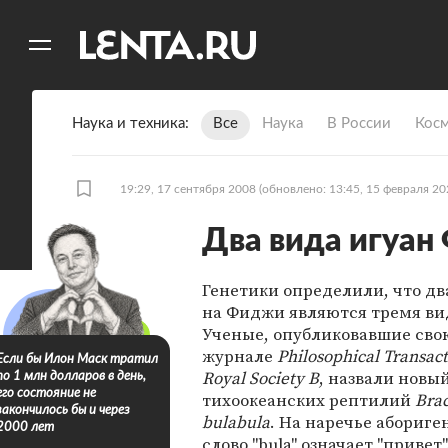
11
A
Наука и техника
Все
Наука
В России
Кос
19:29, 17 сентября 2008
(обновлено: 13:45, 15 февраля 20
Два вида игуан
Генетики определили, что дв
на Фиджи являются тремя ви
Ученые, опубликовавшие свою
журнале
Philosophical Transact
Если бы Илон Маск тратил
Royal Society B
, назвали новы
по 1 млн долларов в день,
его состояние не
тихоокеанских рептилий
Bra
закончилось бы и через
bulabula
. На наречье абориг
2000 лет
слово "bula" означает "привет"