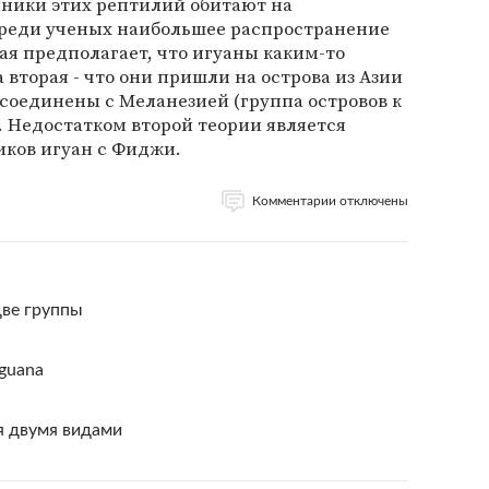
ники этих рептилий обитают на
реди ученых наибольшее распространение
ая предполагает, что игуаны каким-то
вторая - что они пришли на острова из Азии
 соединены с Меланезией (группа островов к
). Недостатком второй теории является
иков игуан с Фиджи.
Комментарии отключены
две группы
 iguana
я двумя видами