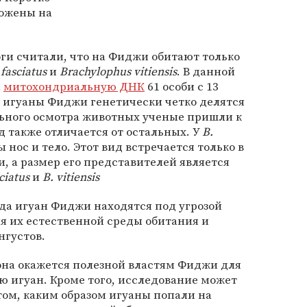
ложены на
ги считали, что на Фиджи обитают только
fasciatus
и
Brachylophus vitiensis
. В данной
и
митохондриальную ДНК
61 особи с 13
то игуаны Фиджи генетически четко делятся
льного осмотра животных ученые пришли к
д также отличается от остальных. У
B.
нос и тело. Этот вид встречается только в
 а размер его представителей является
ciatus
и
B. vitiensis
ида игуан Фиджи находятся под угрозой
я их естественной среды обитания и
нгустов.
она окажется полезной властям Фиджи для
ю игуан. Кроме того, исследование может
 том, каким образом игуаны попали на