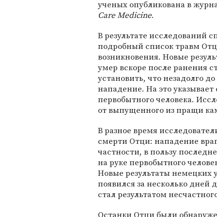
ученых опубликована в журн
Care Medicine
.
В результате исследований 
подробный список травм Отци
возникновения. Новые резуль
умер вскоре после ранения с
установить, что незадолго д
нападение. На это указывает
первобытного человека. Иссл
от выпущенного из пращи ка
В разное время исследовател
смерти Отци: нападение враг
частности, в пользу последне
на руке первобытного человек
Новые результаты немецких у
появился за несколько дней 
стал результатом несчастного
Останки Отци были обнаруже