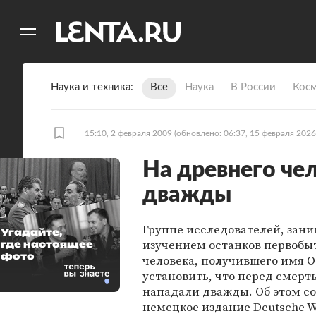
11
A
Наука и техника
Все
Наука
В России
Кос
15:10, 2 февраля 2009
(обновлено: 06:37, 15 февраля 2026
На древнего че
дважды
Группе исследователей, за
Угадайте,
изучением останков первобы
где настоящее
фото
человека, получившего имя О
установить, что перед смерт
нападали дважды. Об этом с
немецкое издание Deutsche We