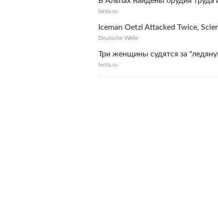
В Альпах найдены орудия труда 
lenta.ru
Iceman Oetzi Attacked Twice, Scien
Deutsche Welle
Три женщины судятся за "ледян
lenta.ru