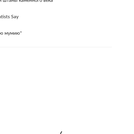
и штаны каменного века
tists Say
ую мумию"