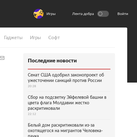
Игры
Лента добра
Войти
Гаджеты
Игры
Софт
Последние новости
Сенат США одобрил законопроект об
ужесточении санкций против России
20:28
Сбор на подсветку Эйфелевой башни в
цвета флага Молдавии жестко
раскритиковали
22:12
Белый дом раскритиковали из-за
охотящегося на мигрантов Человека-
паука