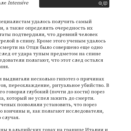
але
Intensive
специалистам удалось получить самый
, а также определить очередность их
таты подтвердили, что древний человек
трелой в спину. Кроме этого ученым удалось
о смерти на Отци было совершено еще одно
 след от удара тупым предметом на спине
едователи полагают, что этот след остался
мня.
и выдвигали несколько гипотез о причинах
ов, переохлаждение, ритуальное убийство. В
го говорил глубокий (почти до кости) порез
а, который не успел зажить до смерти.
ченых позволили установить, что порез
до кончины и, как полагают исследователи,
 случая.
ны в альпийских горах на границе Италии и