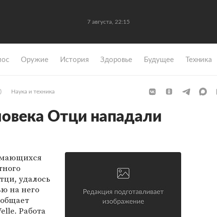
7 августа, 22:15
мос
Оружие
История
Здоровье
Будущее
Техника
)
Наука и техника
ловека Отци нападали
нимающихся
тного
тци, удалось
ью на него
ообщает
lle. Работа