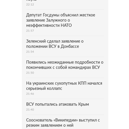
22:12
Депутат Госдумы объяснил жесткое
заявление Залужного о
неэффективности НАТО
21:57
Зеленский сделал заявление о
положении ВСУ в Донбассе
21:54
Появились неожиданные подробности о
покончивших с собой командирах ВСУ
21:50
На украинских сухопутных КПП начался
серьезный коллапс
21:46
ВСУ попытались атаковать Крым
21:40
Сооснователь «Википедии» выступил с
резким заявлением о ней