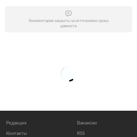
Комментарии закрыты за истечением срока
давности
Редакция
Вакансии
Контакты
RSS