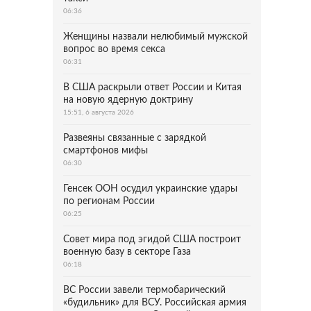
06:36
Женщины назвали нелюбимый мужской
вопрос во время секса
06:31
В США раскрыли ответ России и Китая
на новую ядерную доктрину
15:51, 6 августа 2026
Развеяны связанные с зарядкой
смартфонов мифы
06:30
Генсек ООН осудил украинские удары
по регионам России
06:25
Совет мира под эгидой США построит
военную базу в секторе Газа
06:18
ВС России завели термобарический
«будильник» для ВСУ. Российская армия