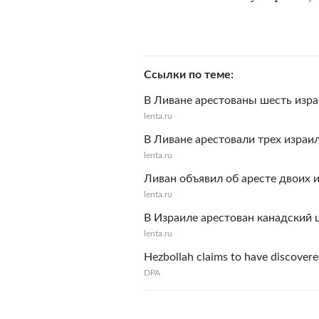
Ссылки по теме
В Ливане арестованы шесть изр
lenta.ru
В Ливане арестовали трех израи
lenta.ru
Ливан объявил об аресте двоих 
lenta.ru
В Израиле арестован канадский
lenta.ru
Hezbollah claims to have discovered
DPA