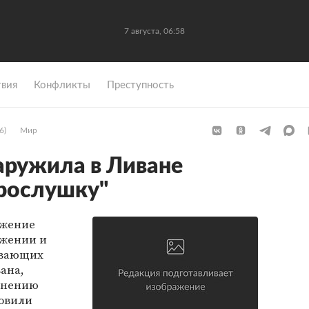
7 августа, 06:58
вия
Конфликты
Преступность
6)
Мир
аружила в Ливане
рослушку"
ижение
ужении и
ивающих
ана,
 мнению
новили