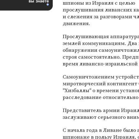
шпионы из Израиля с целью
прослушивания ливанских ка
и слежения за разговорами ч
движения.
Прослушивающая аппаратура
землей коммуникациям. Два 
обнаружении самоуничтожили
строя самостоятельно. Предп
время ливанско-израильской 
Самоуничтожением устройств
миротворческий контингент 
"Хизбаллы" о времени установ
расследование относительно
Представитель армии Израиля
заслуживают серьезного вним
С начала года в Ливане было 
шпионаже в пользу Израиля, 