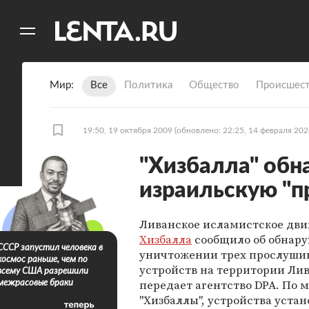
11
A
Мир
Все
Политика
Общество
Происшест
19:50, 19 октября 2009
(обновлено: 22:25, 14 февраля 202
"Хизбалла" обн
израильскую "п
Ливанское исламистское дв
Хизбалла
сообщило об обнар
СССР запустил человека в
уничтожении трех прослуш
космос раньше, чем по
устройств на территории Лив
всему США разрешили
передает агентство DPA. По
межрасовые браки
"Хизбаллы", устройства уста