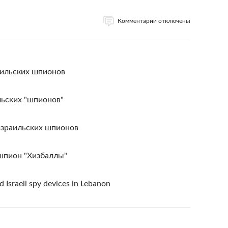
Комментарии отключены
аильских шпионов
льских "шпионов"
израильских шпионов
 шпион "Хизбаллы"
 Israeli spy devices in Lebanon