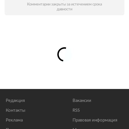
Комментарии закрыты за истечением срока
давности
Редакция
Вакансии
Контакты
RSS
Реклама
Правовая информация