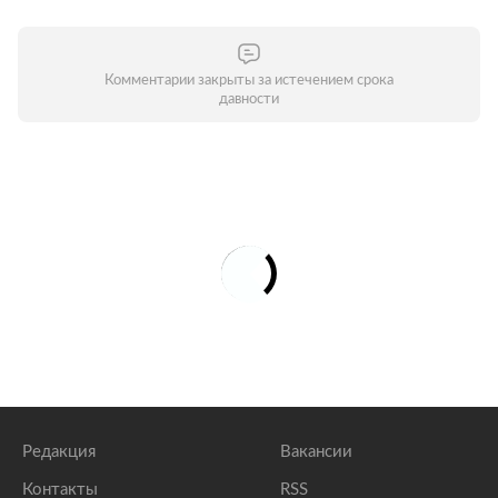
Комментарии закрыты за истечением срока
давности
Редакция
Вакансии
Контакты
RSS