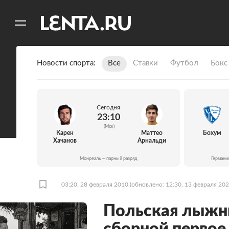
11
A
Новости спорта
Все
Ставки
Футбол
Бокс
Сегодня
23:10
(Мск)
Карен
Маттео
Бохум
Хачанов
Арнальди
Монреаль — парный разряд
Германи
03:20, 28 февраля 2010
(обновлено: 12:30, 13 февраля 202
Польская лыжни