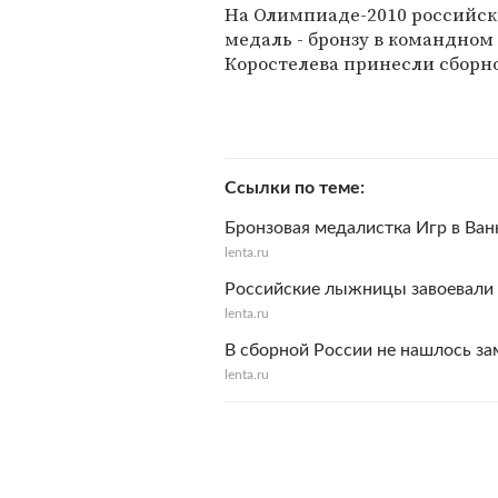
На Олимпиаде-2010 российск
медаль - бронзу в командном
Коростелева принесли сборно
Ссылки по теме
Бронзовая медалистка Игр в Ван
lenta.ru
Российские лыжницы завоевали
lenta.ru
В сборной России не нашлось з
lenta.ru