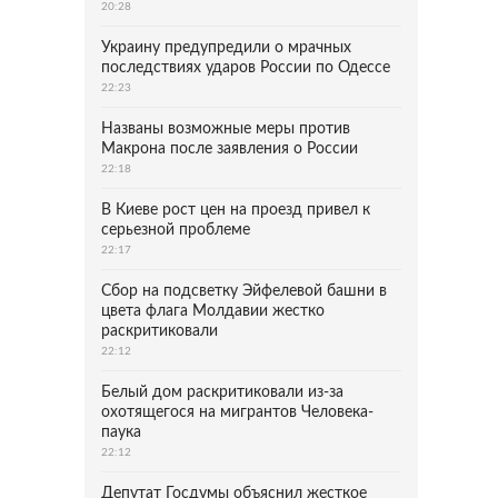
20:28
Украину предупредили о мрачных
последствиях ударов России по Одессе
22:23
Названы возможные меры против
Макрона после заявления о России
22:18
В Киеве рост цен на проезд привел к
серьезной проблеме
22:17
Сбор на подсветку Эйфелевой башни в
цвета флага Молдавии жестко
раскритиковали
22:12
Белый дом раскритиковали из-за
охотящегося на мигрантов Человека-
паука
22:12
Депутат Госдумы объяснил жесткое