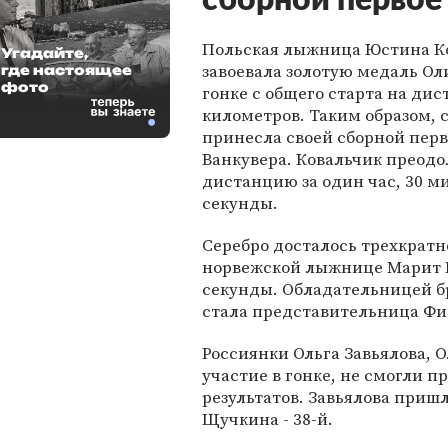
сборной первое
Польская лыжница Юстина К
Угадайте,
завоевала золотую медаль О
где настоящее
фото
гонке с общего старта на дис
километров. Таким образом, 
принесла своей сборной перв
Ванкувера. Ковальчик преодо
дистанцию за один час, 30 ми
секунды.
Серебро досталось трехкрат
норвежской лыжнице Марит Бь
секунды. Обладательницей б
стала представительница Фи
Россиянки Ольга Завьялова, 
участие в гонке, не смогли
результатов. Завьялова пришл
Щучкина - 38-й.