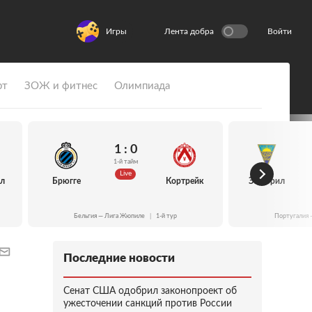
Игры
Лента добра
Войти
рт
ЗОЖ и фитнес
Олимпиада
1 : 0
1-й тайм
Live
йл
Брюгге
Кортрейк
Эшторил
Бельгия — Лига Жюпиле
|
1-й тур
Португалия 
Последние новости
Сенат США одобрил законопроект об
ужесточении санкций против России