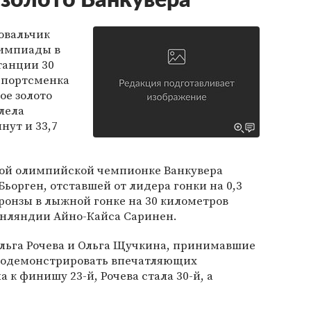
 золото Ванкувера
овальчик
лимпиады в
танции 30
спортсменка
ое золото
лела
нут и 33,7
ной олимпийской чемпионке Ванкувера
орген, отставшей от лидера гонки на 0,3
ронзы в лыжной гонке на 30 километров
нляндии Айно-Кайса Саринен.
Ольга Рочева и Ольга Щучкина, принимавшие
 продемонстрировать впечатляющих
а к финишу 23-й, Рочева стала 30-й, а