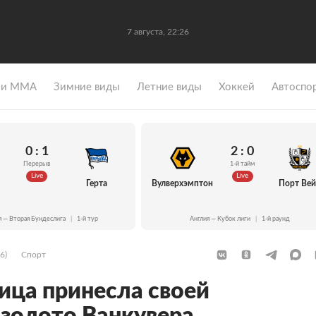
7 августа, 22:26
 и ММА
Зимние виды
Летние виды
Хоккей
Автоспо
0 : 1
2 : 0
Перерыв
1-й тайм
Live
Live
Герта
Вулверхэмптон
Порт Ве
я — Вторая Бундеслига
|
1-й тур
Англия — Кубок лиги
|
1-й раунд
6)
Спорт
ца принесла своей