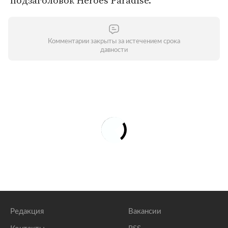
подзаголовок Heroes Paradise.
Комментарии закрыты за истечением срока
давности
Редакция
Вакансии