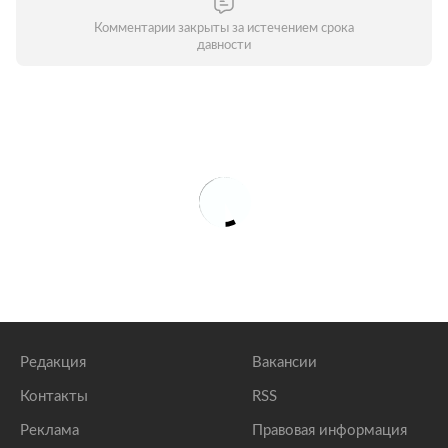
Комментарии закрыты за истечением срока
давности
Редакция
Вакансии
Контакты
RSS
Реклама
Правовая информация