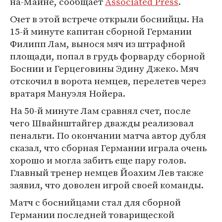
на-Майне, сообщает
Associated Press
.
Счет в этой встрече открыли боснийцы. На
15-й минуте капитан сборной Германии
Филипп Лам, вынося мяч из штрафной
площади, попал в грудь форварду сборной
Боснии и Герцеговины Эдину Джеко. Мяч
отскочил в ворота немцев, перелетев через
вратаря Мануэля Нойера.
На 50-й минуте Лам сравнял счет, после
чего Швайнштайгер дважды реализовал
пенальти. По окончании матча автор дубля
сказал, что сборная Германии играла очень
хорошо и могла забить еще пару голов.
Главный тренер немцев Йоахим Лев также
заявил, что доволен игрой своей команды.
Матч с боснийцами стал для сборной
Германии последней товарищеской