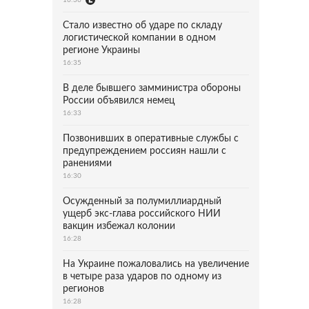
Стало известно об ударе по складу
логистической компании в одном
регионе Украины
16:35
В деле бывшего замминистра обороны
России объявился немец
16:33
Позвонивших в оперативные службы с
предупреждением россиян нашли с
ранениями
16:30
Осужденный за полумиллиардный
ущерб экс-глава российского НИИ
вакцин избежал колонии
16:28
На Украине пожаловались на увеличение
в четыре раза ударов по одному из
регионов
16:28