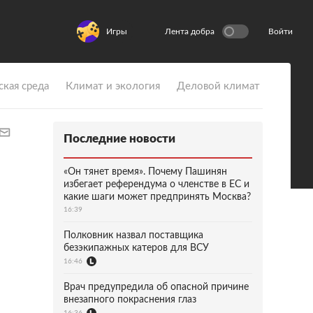
Игры
Лента добра
Войти
ская среда
Климат и экология
Деловой климат
Последние новости
«Он тянет время». Почему Пашинян
избегает референдума о членстве в ЕС и
какие шаги может предпринять Москва?
16:39
Полковник назвал поставщика
безэкипажных катеров для ВСУ
16:46
Врач предупредила об опасной причине
внезапного покраснения глаз
16:36