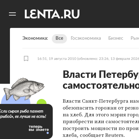
11
A
Экономика
Все
Госэкономика
Бизнес
Рын
16:51, 19 августа 2010
(обновлено: 23:26, 13 февраля 2026
Власти Петербу
самостоятельно
Власти Санкт-Петербурга на
обезопасить горожан от резко
Если сырая рыба пахнет
на хлеб. Для этого мэрия гор
«рыбой», ее лучше не есть!
приобрести или самостоятел
построить мощности по прои
хлеба, сообщает Reuters.