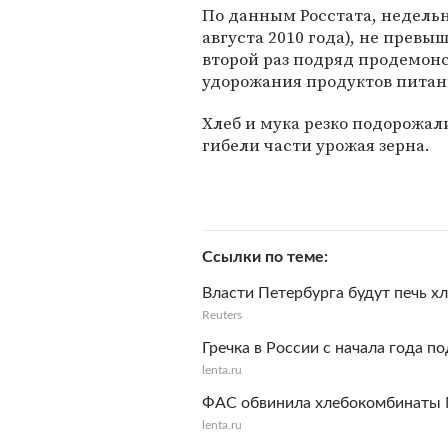
По данным Росстата, недельн
августа 2010 года), не превы
второй раз подряд продемонс
удорожания продуктов питания
Хлеб и мука резко подорожали
гибели части урожая зерна.
Ссылки по теме
Власти Петербурга будут печь х
Reuters
Гречка в России с начала года п
lenta.ru
ФАС обвинила хлебокомбинаты 
lenta.ru