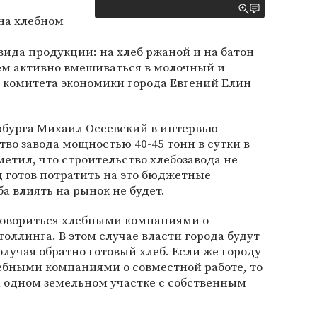
на хлебном
вида продукции: на хлеб ржаной и на батон
ем активно вмешиваться в молочный и
ва комитета экономики города Евгений Елин
рбурга Михаил Осеевский в интервью
тво завода мощностью 40-45 тонн в сутки в
метил, что строительство хлебозавода не
д готов потратить на это бюджетные
ба влиять на рынок не будет.
говориться хлебными компаниями о
оллинга. В этом случае власти города будут
олучая обратно готовый хлеб. Если же городу
лебными компаниями о совместной работе, то
а одном земельном участке с собственным