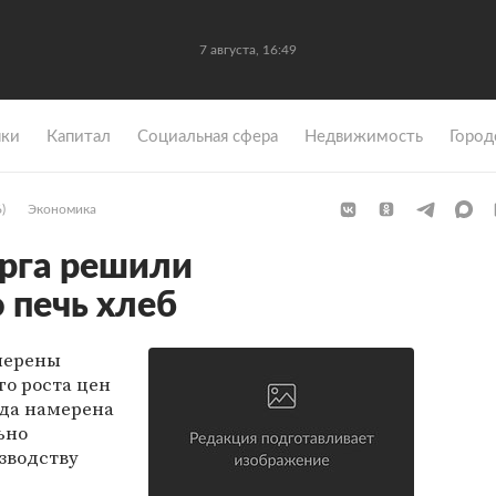
7 августа, 16:49
ки
Капитал
Социальная сфера
Недвижимость
Город
)
Экономика
рга решили
 печь хлеб
мерены
го роста цен
ода намерена
ьно
зводству