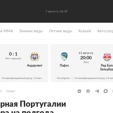
7 августа, 06:39
 и ММА
Зимние виды
Летние виды
Хоккей
Автоспо
13 августа
0 : 1
20:00
Матч завершён
(Мск)
Андерлехт
Пафос
Ред Бул
Зальцбур
3-й квалификационный раунд. 1-й матч
Лига Европы
|
3-й квалификационный раунд. 2-й ма
)
Спорт
рная Португалии