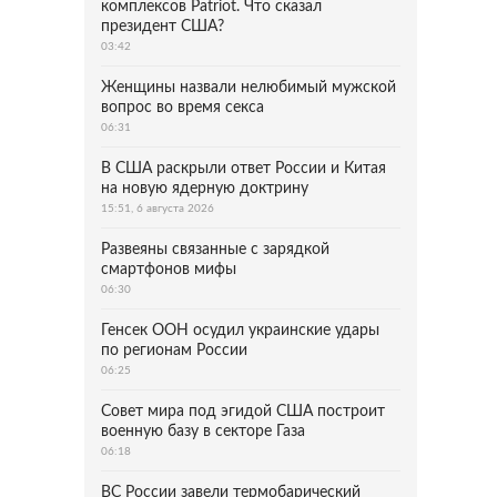
комплексов Patriot. Что сказал
президент США?
03:42
Женщины назвали нелюбимый мужской
вопрос во время секса
06:31
В США раскрыли ответ России и Китая
на новую ядерную доктрину
15:51, 6 августа 2026
Развеяны связанные с зарядкой
смартфонов мифы
06:30
Генсек ООН осудил украинские удары
по регионам России
06:25
Совет мира под эгидой США построит
военную базу в секторе Газа
06:18
ВС России завели термобарический