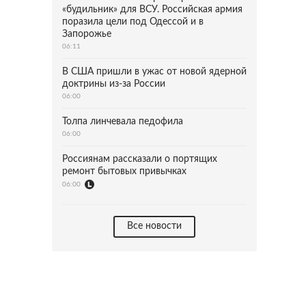
«будильник» для ВСУ. Российская армия
поразила цели под Одессой и в
Запорожье
06:11
В США пришли в ужас от новой ядерной
доктрины из-за России
06:00
Толпа линчевала педофила
06:00
Россиянам рассказали о портящих
ремонт бытовых привычках
06:00
Все новости