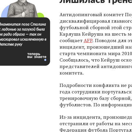
лишилась трене
Антидопинговый комитет По
дисквалифицировал главного
Знаменитая поза Сталина
футбольной сборной этой ст
с ладонью за пазухой была
Карлуша Кейруша на шесть м
не ради образа — так он
сообщает
AFP
. Поводом для э
маскировал искалеченную в
детстве руку
инцидент, произошедший на
старта чемпионата мира 2010
Сообщалось, что Кейруш оск
представителей антидопинг
комитета.
Подробности конфликта не ра
года сотрудники португальс
тренировочную базу сборной,
футболистов. По информации
Из-за инцидента, произошедш
отстранили от работы на мес
Федерация футбола Португали