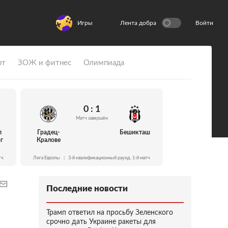
Игры
Лента добра
Войти
рт
ЗОЖ и фитнес
Олимпиада
0 : 1
Матч завершён
л
Градец-
Бешикташ
г
Кралове
тч
Лига Европы
|
3-й квалификационный раунд. 1-й матч
Последние новости
Трамп ответил на просьбу Зеленского
срочно дать Украине ракеты для