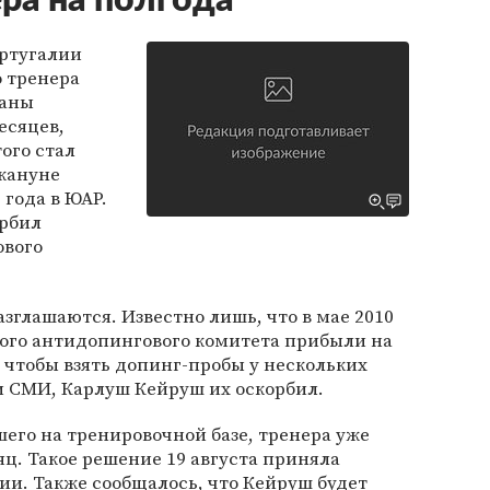
ра на полгода
ртугалии
 тренера
раны
есяцев,
того стал
кануне
 года в ЮАР.
орбил
ового
зглашаются. Известно лишь, что в мае 2010
кого антидопингового комитета прибыли на
 чтобы взять допинг-пробы у нескольких
 СМИ, Карлуш Кейруш их оскорбил.
его на тренировочной базе, тренера уже
яц. Такое решение 19 августа приняла
и. Также сообщалось, что Кейруш будет