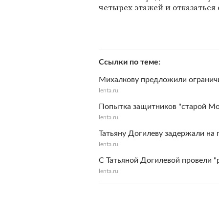
четырех этажей и отказаться
Ссылки по теме
Михалкову предложили огранич
lenta.ru
Попытка защитников "старой Мо
lenta.ru
Татьяну Догилеву задержали на 
lenta.ru
C Татьяной Догилевой провели "
lenta.ru