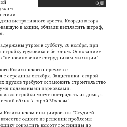
ной
 двоим
начили
 административного ареста. Координатора
овавшую в акции, обязали выплатить штраф,
я.
держаны утром в субботу, 20 ноября, при
 стройку грузовика с бетоном. Основанием
о "неповиновение сотрудникам милиции".
ого Козихинского переулка с
 с середины октября. Защитники "старой
х прудов требуют остановить строительство
вумя подземными парковками.
 из-за стройки могут пострадать их дома, а
еский облик "старой Москвы".
ом Козихинском инициированы "Студией
В качестве одного из решений проблемы
йщику сократить высоту гостиницы до