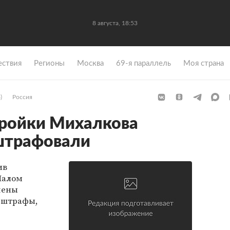
8 августа, 18:53
ствия
Регионы
Москва
69-я параллель
Моя страна
)
Россия
тройки Михалкова
оштрафовали
ив
Малом
чены
 штрафы,