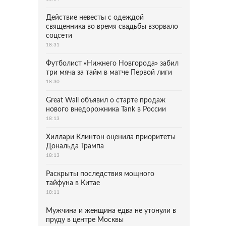
Действие невесты с одеждой
священника во время свадьбы взорвало
соцсети
18:31
Футболист «Нижнего Новгорода» забил
три мяча за тайм в матче Первой лиги
18:30
Great Wall объявил о старте продаж
нового внедорожника Tank в России
18:13
Хиллари Клинтон оценила приоритеты
Дональда Трампа
18:13
Раскрыты последствия мощного
тайфуна в Китае
18:11
Мужчина и женщина едва не утонули в
пруду в центре Москвы