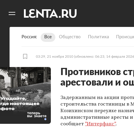
11
A
Россия
Все
Общество
Политика
Происше
03:29, 21 ноября 2010
(обновлено: 06:23, 14 февраля 2026
Противников с
арестовали и 
Задержанным на акции прот
Угадайте,
строительства гостиницы в 
где настоящее
фото
Козихинском переулке назна
административные аресты и
сообщает
"Интерфакс"
.