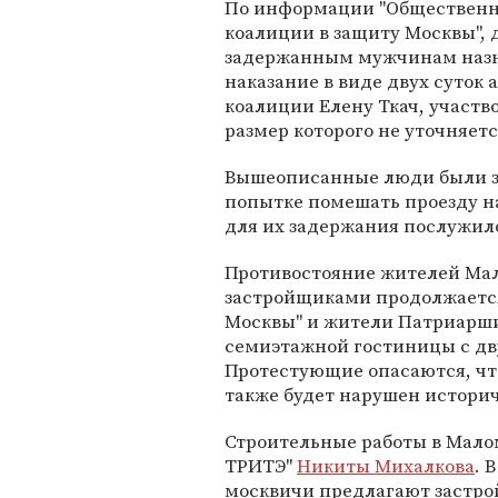
По информации "Обществен
коалиции в защиту Москвы",
задержанным мужчинам наз
наказание в виде двух суток
коалиции Елену Ткач, участв
размер которого не уточняетс
Вышеописанные люди были за
попытке помешать проезду на
для их задержания послужил
Противостояние жителей Мал
застройщиками продолжается
Москвы" и жители Патриарши
семиэтажной гостиницы с д
Протестующие опасаются, что
также будет нарушен историч
Строительные работы в Мал
ТРИТЭ"
Никиты Михалкова
. 
москвичи предлагают застро