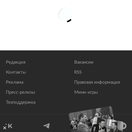
Редакция
Вакансии
Контакты
RSS
Реклама
Правовая информация
Пресс-релизы
Мини-игры
Техподдержка