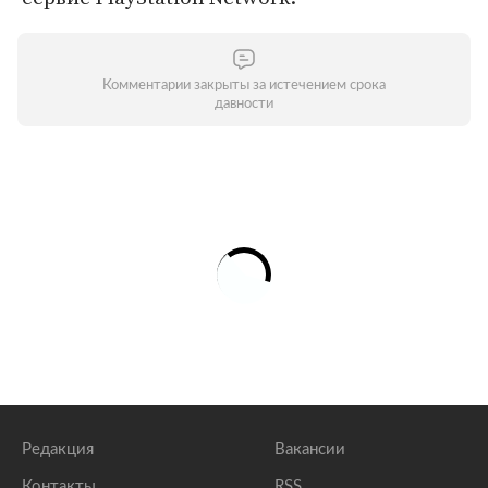
Комментарии закрыты за истечением срока
давности
Редакция
Вакансии
Контакты
RSS