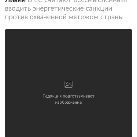
вводить энергетические санкции
против охваченной мятежом страны