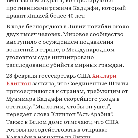
Бенгази и Мисурата, контролируются
противниками режима Каддафи, который
правит Ливией более 40 лет.
В ходе беспорядков в Ливии погибли около
двух тысяч человек. Мировое сообщество
выступило с осуждением подавления
волнений в стране, в Международном
уголовном суде инициировано
расследование убийств мирных граждан.
28 февраля госсекретарь США
Хиллари
Клинтон
заявила, что Соединенные Штаты
присоединяются к странам, требующим от
Муаммара Каддафи скорейшего ухода в
отставку. "Мы хотим, чтобы он ушел", -
передает слова Клинтон "Аль-Арабия".
Также в Белом доме отмечают, что США
готовы посодействовать в отправке
Каддафи в изгнание из Ливии.