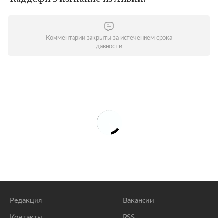
Комментарии закрыты за истечением срока
давности
Редакция
Вакансии
Контакты
RSS