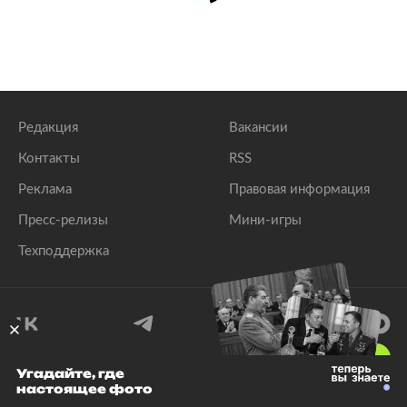
Редакция
Вакансии
Контакты
RSS
Реклама
Правовая информация
Пресс-релизы
Мини-игры
Техподдержка
18
+
Угадайте, где
настоящее фото
© 1999–2026 Все права защищены.
ООО «Лента.Ру»