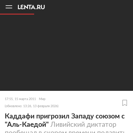
11
A
17:55, 15 марта 2011
Мир
(обновлено: 13:26, 13 февраля 2026)
Каддафи пригрозил Западу союзом с
"Аль-Каедой"
Ливийский диктатор
пообещал в скором времени подавить