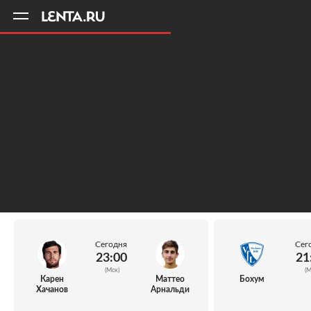
11
A
Сегодня
Сег
23:00
21
(Мск)
(М
Карен
Маттео
Бохум
Хачанов
Арнальди