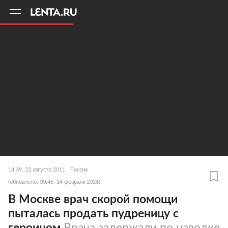
11
A
14:39, 22 августа 2011
Россия
(обновлено: 00:46, 14 февраля 2026)
В Москве врач скорой помощи
пыталась продать пудреницу с
героином
Врача задержали по наводке