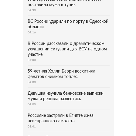
поставила мужа в тупик
04:30
ВС России ударили по порту в Одесской
области
04:16
В России рассказали о драматическом
ухудшении ситуации для ВСУ на одном
участке
04:00
59-летняя Холли Берри восхитила
фанатов снимком топлес
04:00
Девушка изучила банковские выписки
мужа и решила развестись
04:00
Россияне застряли в Египте из-за
неисправного самолета
03:41