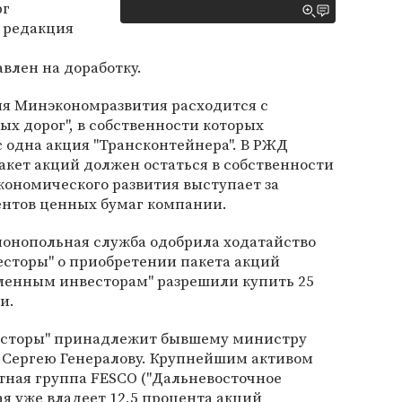
рг
 редакция
влен на доработку.
ия Минэкономразвития расходится с
х дорог", в собственности которых
 одна акция "Трансконтейнера". В РЖД
кет акций должен остаться в собственности
кономического развития выступает за
ентов ценных бумаг компании.
монопольная служба одобрила ходатайство
торы" о приобретении пакета акций
ленным инвесторам" разрешили купить 25
и.
сторы" принадлежит бывшему министру
и Сергею Генералову. Крупнейшим активом
тная группа FESCO ("Дальневосточное
ая уже владеет 12,5 процента акций