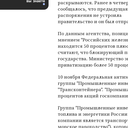
раскрываются. Ранее в четве
сообщалось, что предыдущая
распоряжения не устроила
правительство и он был отпра
По данным агентства, позиц
мнением "Российских железны
находится 50 процентов плюс
считают, что блокирующий па
государства. Министерство э
приватизацию более 50 проц
10 ноября Федеральная анти
группы "Промышленные инвес
"Трансконтейнера". "Промыш
процентов акций госкомпани
Группа "Промышленные инве
топлива и энергетики Росси
компании является транспор
морское пароходство"), котор