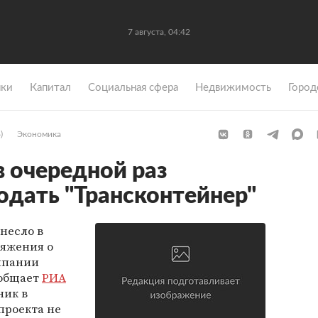
7 августа, 04:42
ки
Капитал
Социальная сфера
Недвижимость
Город
)
Экономика
в очередной раз
дать "Трансконтейнер"
несло в
ряжения о
мпании
ообщает
РИА
ник в
проекта не