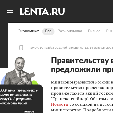
11
A
Экономика
Все
Госэкономика
Бизнес
Рын
19:09, 10 ноября 2011
(обновлено: 07:12, 14 февраля 2026
Правительству 
предложили про
Минэкономразвития России в
правительство проект распо
СССР запустил человека в
продаже пакета акций госко
космос раньше, чем по
"Трансконтейнер". Об этом с
всему США разрешили
Новости
со ссылкой на источ
межрасовые браки
министерстве. Подробности 