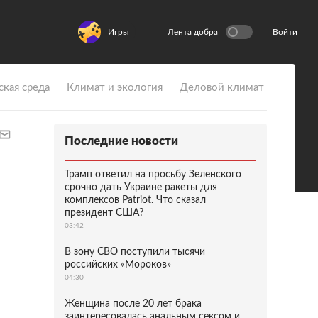
Игры
Лента добра
Войти
ская среда
Климат и экология
Деловой климат
Последние новости
Трамп ответил на просьбу Зеленского
срочно дать Украине ракеты для
комплексов Patriot. Что сказал
президент США?
03:42
В зону СВО поступили тысячи
российских «Мороков»
04:30
Женщина после 20 лет брака
заинтересовалась анальным сексом и