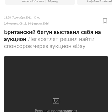
Англия — Кубок лиги
|
1-й раунд
Альфа-Банк Российская 
18:28, 7 декабря 2011
Спорт
(обновлено: 09:18, 14 февраля 2026)
Британский бегун выставил себя на
аукцион
Легкоатлет решил найти
спонсоров через аукцион eBay