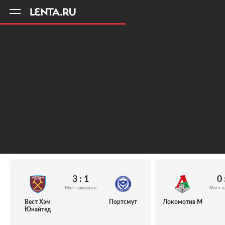
11
A
3 : 1
0 
Матч завершён
Матч з
Вест Хэм
Портсмут
Локомотив М
Юнайтед