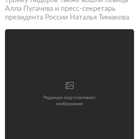
Алла Пугачева и пресс-секретарь
президента России Наталья Тимакова