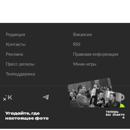
Редакция
Вакансии
Контакты
RSS
Реклама
Правовая информация
Пресс-релизы
Мини-игры
Техподдержка
18
+
Угадайте, где
настоящее фото
© 1999–2026 Все права защищены.
ООО «Лента.Ру»