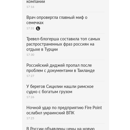
компании
17:16
Врач опровергла главный миф о
семечках
17:31
Тревел-блогерша составила топ самых
распространенных фраз россиян на
отдыхе в Турции
17:30
Российский диджей пропал после
проблем с документами в Таиланде
17:27
У берегов Сицилии нашли римское
судно с богатым грузом
17:26
Ночной удар по предприятию Fire Point
ослабил украинский ВПК
17:25
В России объявлены цены на новую