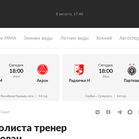
8 августа, 17:48
 и ММА
Зимние виды
Летние виды
Хоккей
Автоспо
Сегодня
Сегодня
18:00
18:00
(Мск)
(Мск)
М
Акрон
Раднички Н
Партиза
 Российская Премьер-лига
|
3-й тур
Сербия — Суперлига
|
4-й тур
Спорт
олиста тренер