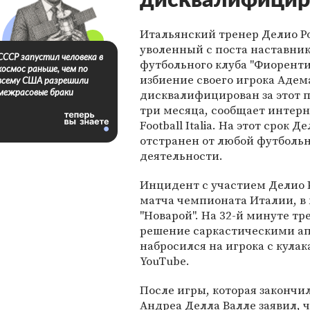
дисквалифицир
Итальянский тренер Делио Р
уволенный с поста наставни
СССР запустил человека в
футбольного клуба "Фиоренти
космос раньше, чем по
избиение своего игрока Адем
всему США разрешили
дисквалифицирован за этот п
межрасовые браки
три месяца, сообщает интер
Football Italia. На этот срок Д
отстранен от любой футболь
деятельности.
Инцидент с участием Делио Р
матча чемпионата Италии, в 
"Новарой". На 32-й минуте тр
решение саркастическими ап
набросился на игрока с кула
YouTube.
После игры, которая закончи
Андреа Делла Валле заявил, 