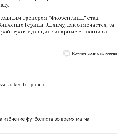
вку.
 главным тренером "Фиорентины" стал
нченцо Герини. Льяичу, как отмечается, за
варой" грозят дисциплинарные санкции от
Комментарии отключены
ossi sacked for punch
а избиение футболиста во время матча