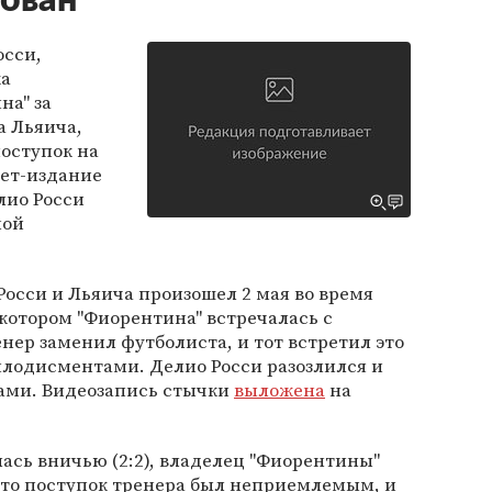
ован
осси,
ка
на" за
а Льяича,
оступок на
нет-издание
елио Росси
ной
осси и Льяича произошел 2 мая во время
котором "Фиорентина" встречалась с
енер заменил футболиста, и тот встретил это
лодисментами. Делио Росси разозлился и
ками. Видеозапись стычки
выложена
на
лась вничью (2:2), владелец "Фиорентины"
что поступок тренера был неприемлемым, и