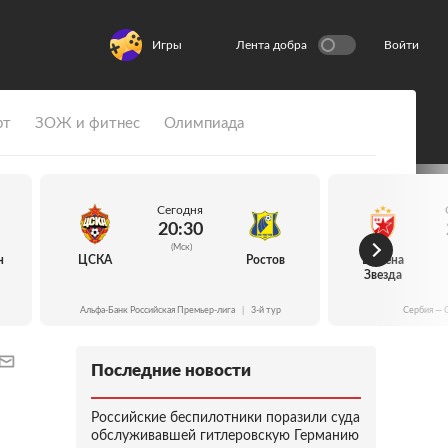
Игры
Лента добра
Войти
рт
ЗОЖ и фитнес
Олимпиада
Сегодня
20:30
(Мск)
н
ЦСКА
Ростов
Црвена
Звезда
Альфа-Банк Российская Премьер-лига
|
3-й тур
Сербия — 
Последние новости
Российские беспилотники поразили суда
обслуживавшей гитлеровскую Германию