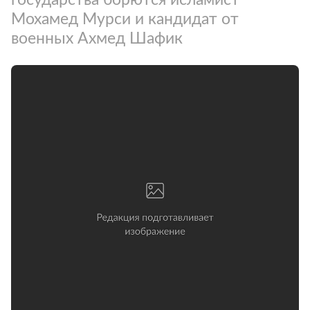
Мохамед Мурси и кандидат от
военных Ахмед Шафик