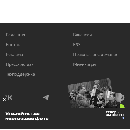
Редакция
Вакансии
Контакты
RSS
Реклама
Правовая информация
Пресс-релизы
Мини-игры
Техподдержка
18
+
Угадайте, где
настоящее фото
© 1999–2026 Все права защищены.
ООО «Лента.Ру»