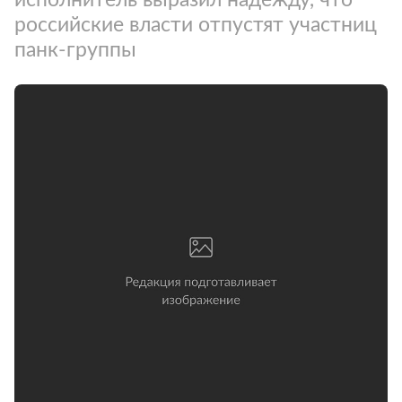
российские власти отпустят участниц
панк-группы