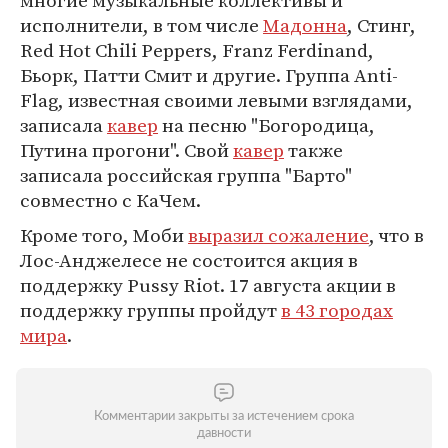
многие музыкальные коллективы и
исполнители, в том числе
Мадонна
, Стинг,
Red Hot Chili Peppers, Franz Ferdinand,
Бьорк, Патти Смит и другие. Группа Anti-
Flag, известная своими левыми взглядами,
записала
кавер
на песню "Богородица,
Путина прогони". Свой
кавер
также
записала российская группа "Барто"
совместно с КаЧем.
Кроме того, Моби
выразил сожаление
, что в
Лос-Анджелесе не состоится акция в
поддержку Pussy Riot. 17 августа акции в
поддержку группы пройдут
в 43 городах
мира
.
Комментарии закрыты за истечением срока
давности