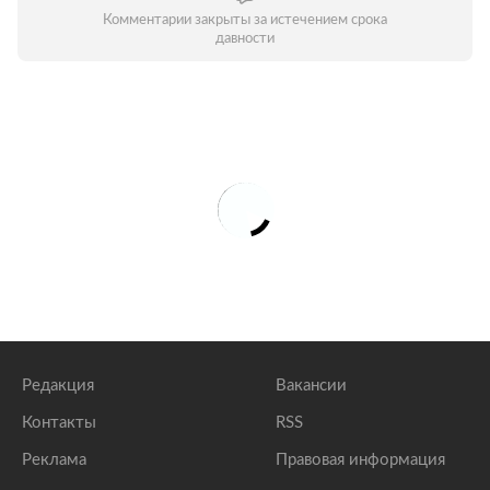
Комментарии закрыты за истечением срока
давности
Редакция
Вакансии
Контакты
RSS
Реклама
Правовая информация