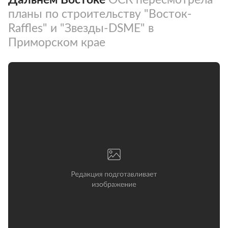
планы по строительству "Восток-
Raffles" и "Звезды-DSME" в
Приморском крае