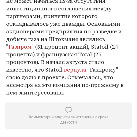
не может начаться из-за отсутствия
инвестиционного соглашения между
партнерами, принятие которого
откладывалось уже дважды. Основными
акционерами предприятия по разведке и
добыче газа на Штокмане являлись
"
Газпром
" (51 процент акций), Statoil (24
процента) и французская Total (25
процентов). В начале августа стало
известно, что Statoil
вернула
"Газпрому"
свою долю в проекте. Отмечалось, что
несмотря на это компания по-прежнему в
нем заинтересована.
Комментарии закрыты за истечением срока
давности